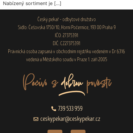
Nabízený sortiment je […]
Český pekař – odbytové družstvo
Sídlo: Češovská 1750/10, Horní Počernice, 193 00 Praha 9
IČO: 27375391
DIČ: CZ27375391
Právnická osoba zapsaná v obchodním rejstříku vedeném v Dr 6316
vedená u Městského soudu v Praze 1. září 2005
Pečivo s
dobrou
pověstí
739 533 959
ceskypekar@ceskypekar.cz