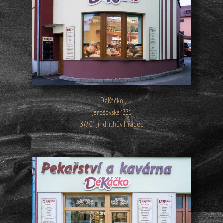
DéKáčko
Jarošovská 1336
377 01 Jindřichův Hradec