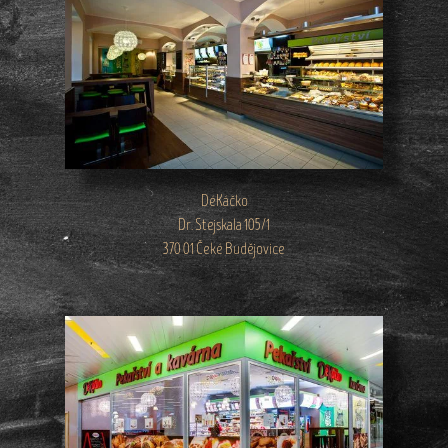
DéKáčko
Dr. Stejskala 105/1
370 01 Čeké Budějovice