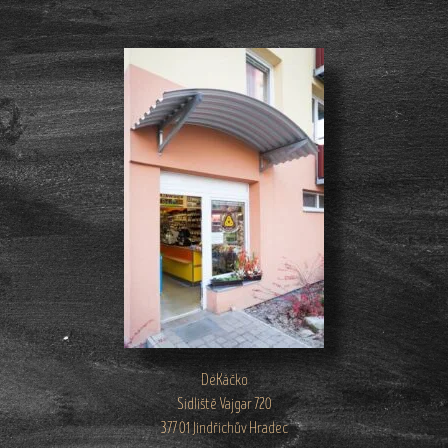
DéKáčko
Sídliště Vajgar 720
377 01 Jindřichův Hradec