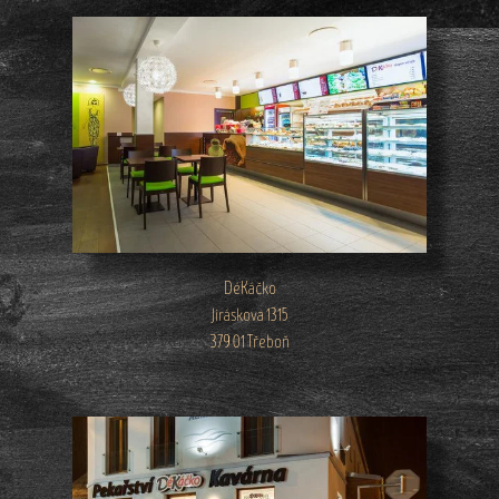
DéKáčko
Jiráskova 1315
379 01 Třeboň