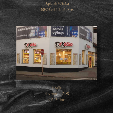
J. Opletala 409/35a
370 05 České Budějovice
DéKáčko
Husovo nám. 2988
390 02 Tábor