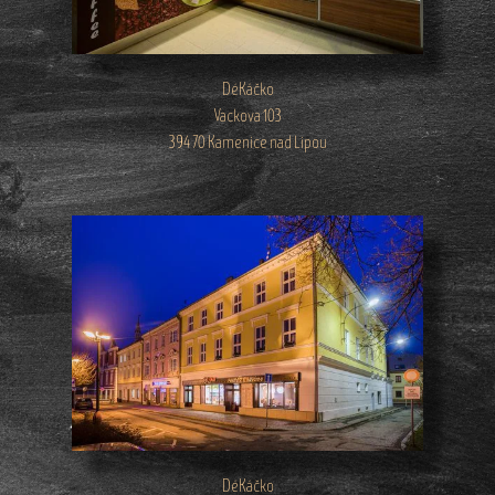
DéKáčko
Vackova 103
394 70 Kamenice nad Lipou
DéKáčko