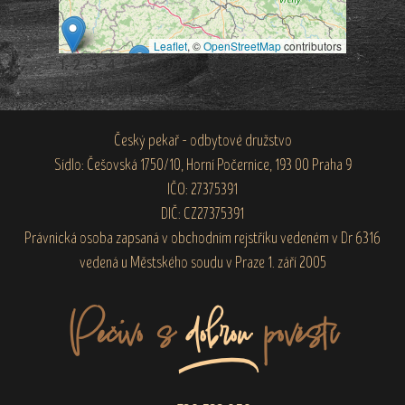
Leaflet
, ©
OpenStreetMap
contributors
1.
2.
3.
4.
5.
6.
7.
8.
9.
10.
11.
12.
12.5
13.
14.
15.
16.
17.
18.
Český pekař – odbytové družstvo
Sídlo: Češovská 1750/10, Horní Počernice, 193 00 Praha 9
IČO: 27375391
DIČ: CZ27375391
Právnická osoba zapsaná v obchodním rejstříku vedeném v Dr 6316
vedená u Městského soudu v Praze 1. září 2005
Pečivo s
dobrou
pověstí