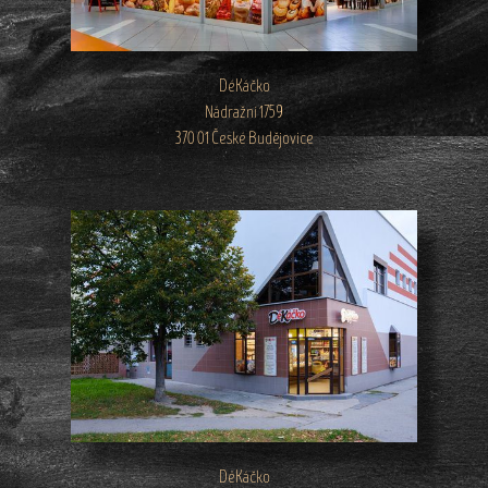
DéKáčko
Nádražní 1759
370 01 České Budějovice
DéKáčko