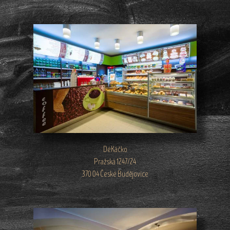
DéKáčko
Pražská 1247/24
370 04 České Budějovice