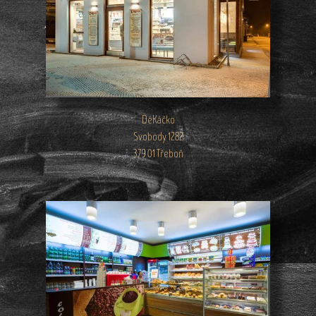
DéKáčko
Svobody 1282
379 01 Třeboň