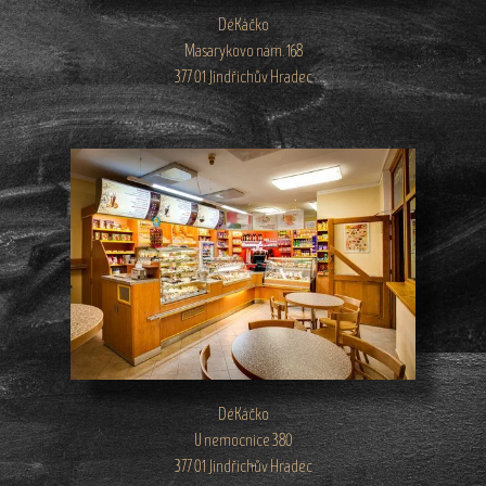
DéKáčko
Masarykovo nám. 168
377 01 Jindřichův Hradec
DéKáčko
U nemocnice 380
377 01 Jindřichův Hradec