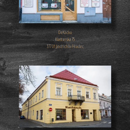
DéKáčko
Klášterská 75
377 01 Jindřichův Hradec